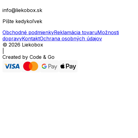
info@liekobox.sk
Píšte kedykoľvek
Obchodné podmienky
Reklamácia tovaru
Možnosti
dopravy
Kontakt
Ochrana osobných údajov
©
2026
Liekobox
|
Created by
Code & Go