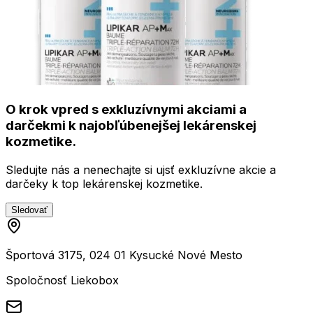
O krok vpred s exkluzívnymi akciami a
darčekmi k najobľúbenejšej lekárenskej
kozmetike.
Sledujte nás a nenechajte si ujsť exkluzívne akcie a
darčeky k top lekárenskej kozmetike.
Sledovať
Športová 3175, 024 01 Kysucké Nové Mesto
Spoločnosť Liekobox