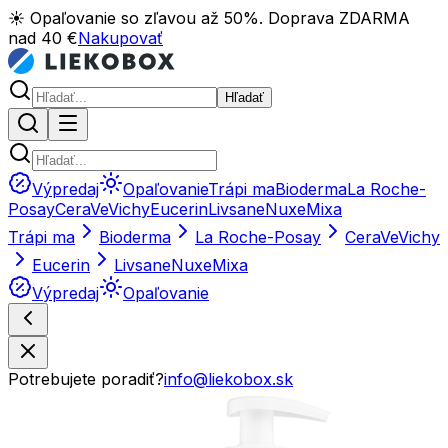
☀️ Opaľovanie so zľavou až 50%. Doprava ZDARMA
nad 40 €
Nakupovať
Hľadať
Výpredaj
Opaľovanie
Trápi ma
Bioderma
La Roche-
Posay
CeraVe
Vichy
Eucerin
Livsane
Nuxe
Mixa
Trápi ma
Bioderma
La Roche-Posay
CeraVe
Vichy
Eucerin
Livsane
Nuxe
Mixa
Výpredaj
Opaľovanie
Potrebujete poradiť?
info@liekobox.sk