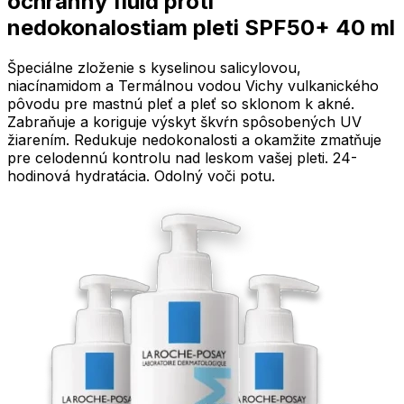
ochranný fluid proti
nedokonalostiam pleti SPF50+ 40 ml
Špeciálne zloženie s kyselinou salicylovou,
niacínamidom a Termálnou vodou Vichy vulkanického
pôvodu pre mastnú pleť a pleť so sklonom k akné.
Zabraňuje a koriguje výskyt škvŕn spôsobených UV
žiarením. Redukuje nedokonalosti a okamžite zmatňuje
pre celodennú kontrolu nad leskom vašej pleti. 24-
hodinová hydratácia. Odolný voči potu.