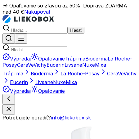
☀️ Opaľovanie so zľavou až 50%. Doprava ZDARMA
nad 40 €
Nakupovať
Hľadať
Výpredaj
Opaľovanie
Trápi ma
Bioderma
La Roche-
Posay
CeraVe
Vichy
Eucerin
Livsane
Nuxe
Mixa
Trápi ma
Bioderma
La Roche-Posay
CeraVe
Vichy
Eucerin
Livsane
Nuxe
Mixa
Výpredaj
Opaľovanie
Potrebujete poradiť?
info@liekobox.sk