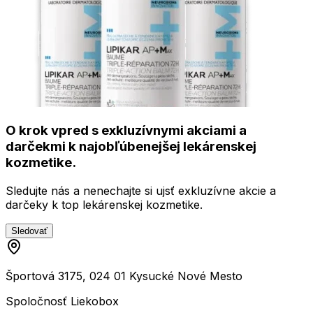
O krok vpred s exkluzívnymi akciami a
darčekmi k najobľúbenejšej lekárenskej
kozmetike.
Sledujte nás a nenechajte si ujsť exkluzívne akcie a
darčeky k top lekárenskej kozmetike.
Sledovať
Športová 3175, 024 01 Kysucké Nové Mesto
Spoločnosť Liekobox