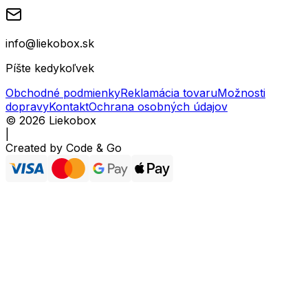
info@liekobox.sk
Píšte kedykoľvek
Obchodné podmienky
Reklamácia tovaru
Možnosti
dopravy
Kontakt
Ochrana osobných údajov
©
2026
Liekobox
|
Created by
Code & Go