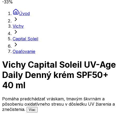
-33
%
Úvod
Vichy
Capital Soleil
Opaľovanie
Vichy Capital Soleil UV-Age
Daily Denný krém SPF50+
40 ml
Pomáha predchádzať vráskam, tmavým škvrnám a
pôsobeniu oxidatívneho stresu v dôsledku UV žiarenia a
znečistenia.
Viac