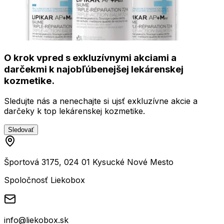
O krok vpred s exkluzívnymi akciami a
darčekmi k najobľúbenejšej lekárenskej
kozmetike.
Sledujte nás a nenechajte si ujsť exkluzívne akcie a
darčeky k top lekárenskej kozmetike.
Sledovať
Športová 3175, 024 01 Kysucké Nové Mesto
Spoločnosť Liekobox
info@liekobox.sk