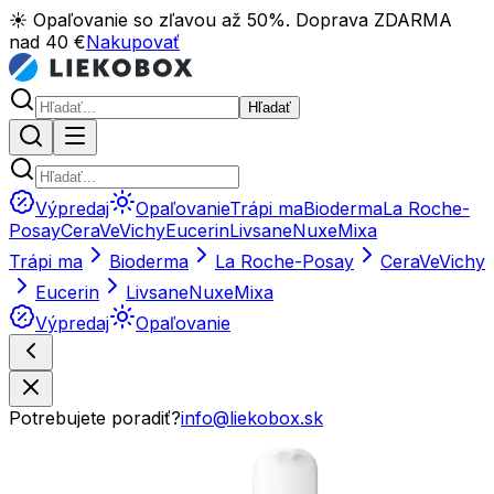
☀️ Opaľovanie so zľavou až 50%. Doprava ZDARMA
nad 40 €
Nakupovať
Hľadať
Výpredaj
Opaľovanie
Trápi ma
Bioderma
La Roche-
Posay
CeraVe
Vichy
Eucerin
Livsane
Nuxe
Mixa
Trápi ma
Bioderma
La Roche-Posay
CeraVe
Vichy
Eucerin
Livsane
Nuxe
Mixa
Výpredaj
Opaľovanie
Potrebujete poradiť?
info@liekobox.sk