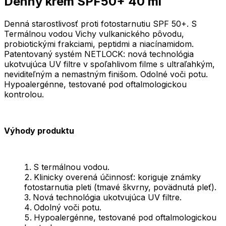
Denný krém SPF50+ 40 ml
Denná starostlivosť proti fotostarnutiu SPF 50+. S
Termálnou vodou Vichy vulkanického pôvodu,
probiotickými frakciami, peptidmi a niacínamidom.
Patentovaný systém NETLOCK: nová technológia
ukotvujúca UV filtre v spoľahlivom filme s ultraľahkým,
neviditeľným a nemastným finišom. Odolné voči potu.
Hypoalergénne, testované pod oftalmologickou
kontrolou.
Výhody produktu
S termálnou vodou.
Klinicky overená účinnosť: koriguje známky
fotostarnutia pleti (tmavé škvrny, povädnutá pleť).
Nová technológia ukotvujúca UV filtre.
Odolný voči potu.
Hypoalergénne, testované pod oftalmologickou