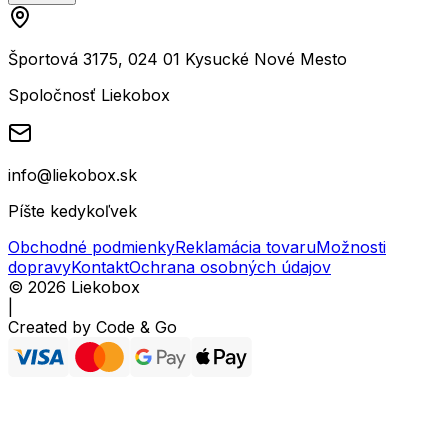
Športová 3175, 024 01 Kysucké Nové Mesto
Spoločnosť Liekobox
info@liekobox.sk
Píšte kedykoľvek
Obchodné podmienky
Reklamácia tovaru
Možnosti
dopravy
Kontakt
Ochrana osobných údajov
©
2026
Liekobox
|
Created by
Code & Go