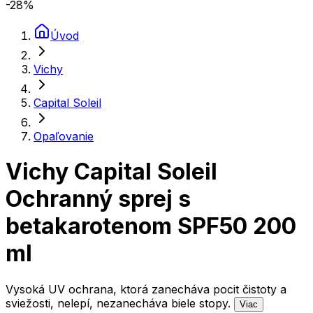
-28
%
Úvod
Vichy
Capital Soleil
Opaľovanie
Vichy Capital Soleil
Ochranný sprej s
betakarotenom SPF50 200
ml
Vysoká UV ochrana, ktorá zanecháva pocit čistoty a
sviežosti, nelepí, nezanecháva biele stopy.
Viac