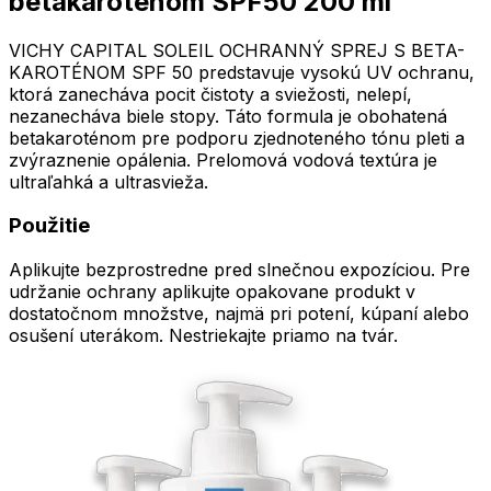
betakarotenom SPF50 200 ml
VICHY CAPITAL SOLEIL OCHRANNÝ SPREJ S BETA-
KAROTÉNOM SPF 50 predstavuje vysokú UV ochranu,
ktorá zanecháva pocit čistoty a sviežosti, nelepí,
nezanecháva biele stopy. Táto formula je obohatená
betakaroténom pre podporu zjednoteného tónu pleti a
zvýraznenie opálenia. Prelomová vodová textúra je
ultraľahká a ultrasvieža.
Použitie
Aplikujte bezprostredne pred slnečnou expozíciou. Pre
udržanie ochrany aplikujte opakovane produkt v
dostatočnom množstve, najmä pri potení, kúpaní alebo
osušení uterákom. Nestriekajte priamo na tvár.