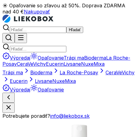
☀️ Opaľovanie so zľavou až 50%. Doprava ZDARMA
nad 40 €
Nakupovať
Hľadať
Výpredaj
Opaľovanie
Trápi ma
Bioderma
La Roche-
Posay
CeraVe
Vichy
Eucerin
Livsane
Nuxe
Mixa
Trápi ma
Bioderma
La Roche-Posay
CeraVe
Vichy
Eucerin
Livsane
Nuxe
Mixa
Výpredaj
Opaľovanie
Potrebujete poradiť?
info@liekobox.sk