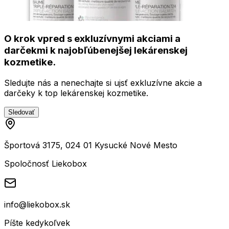
O krok vpred s exkluzívnymi akciami a
darčekmi k najobľúbenejšej lekárenskej
kozmetike.
Sledujte nás a nenechajte si ujsť exkluzívne akcie a
darčeky k top lekárenskej kozmetike.
Sledovať
Športová 3175, 024 01 Kysucké Nové Mesto
Spoločnosť Liekobox
info@liekobox.sk
Píšte kedykoľvek