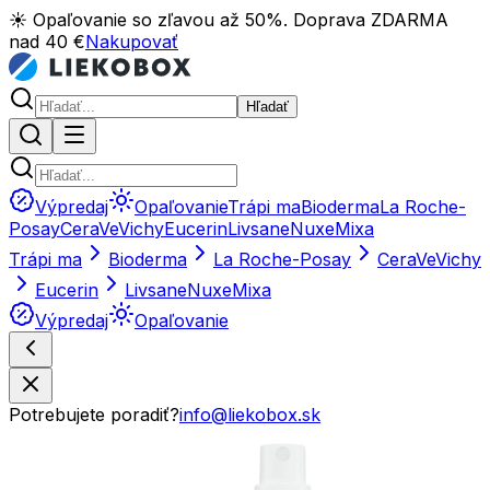
☀️ Opaľovanie so zľavou až 50%. Doprava ZDARMA
nad 40 €
Nakupovať
Hľadať
Výpredaj
Opaľovanie
Trápi ma
Bioderma
La Roche-
Posay
CeraVe
Vichy
Eucerin
Livsane
Nuxe
Mixa
Trápi ma
Bioderma
La Roche-Posay
CeraVe
Vichy
Eucerin
Livsane
Nuxe
Mixa
Výpredaj
Opaľovanie
Potrebujete poradiť?
info@liekobox.sk