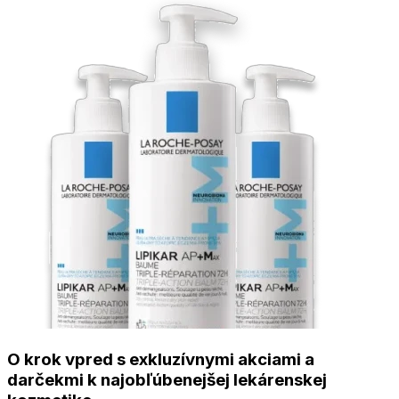
O krok vpred s exkluzívnymi akciami a
darčekmi k najobľúbenejšej lekárenskej