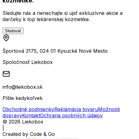
kozmetike.
Sledujte nás a nenechajte si ujsť exkluzívne akcie a
darčeky k top lekárenskej kozmetike.
Sledovať
Športová 3175, 024 01 Kysucké Nové Mesto
Spoločnosť Liekobox
info@liekobox.sk
Píšte kedykoľvek
Obchodné podmienky
Reklamácia tovaru
Možnosti
dopravy
Kontakt
Ochrana osobných údajov
©
2026
Liekobox
|
Created by
Code & Go