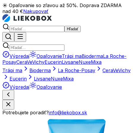
☀️ Opaľovanie so zľavou až 50%. Doprava ZDARMA
nad 40 €
Nakupovať
Hľadať
Výpredaj
Opaľovanie
Trápi ma
Bioderma
La Roche-
Posay
CeraVe
Vichy
Eucerin
Livsane
Nuxe
Mixa
Trápi ma
Bioderma
La Roche-Posay
CeraVe
Vichy
Eucerin
Livsane
Nuxe
Mixa
Výpredaj
Opaľovanie
Potrebujete poradiť?
info@liekobox.sk