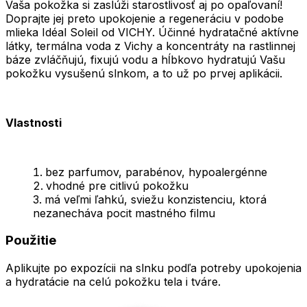
Vaša pokožka si zaslúži starostlivosť aj po opaľovaní!
Doprajte jej preto upokojenie a regeneráciu v podobe
mlieka Idéal Soleil od VICHY. Účinné hydratačné aktívne
látky, termálna voda z Vichy a koncentráty na rastlinnej
báze zvláčňujú, fixujú vodu a hĺbkovo hydratujú Vašu
pokožku vysušenú slnkom, a to už po prvej aplikácii.
Vlastnosti
bez parfumov, parabénov, hypoalergénne
vhodné pre citlivú pokožku
má veľmi ľahkú, sviežu konzistenciu, ktorá
nezanecháva pocit mastného filmu
Použitie
Aplikujte po expozícii na slnku podľa potreby upokojenia
a hydratácie na celú pokožku tela i tváre.