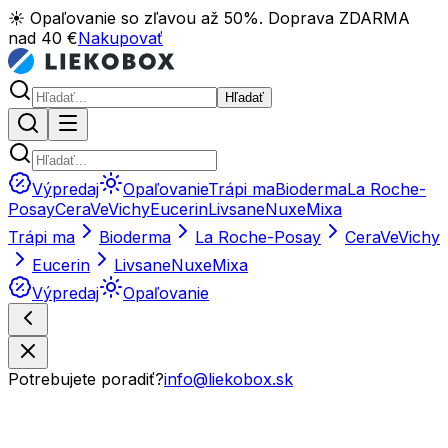
☀️ Opaľovanie so zľavou až 50%. Doprava ZDARMA
nad 40 €
Nakupovať
Hľadať
Výpredaj
Opaľovanie
Trápi ma
Bioderma
La Roche-
Posay
CeraVe
Vichy
Eucerin
Livsane
Nuxe
Mixa
Trápi ma
Bioderma
La Roche-Posay
CeraVe
Vichy
Eucerin
Livsane
Nuxe
Mixa
Výpredaj
Opaľovanie
Potrebujete poradiť?
info@liekobox.sk