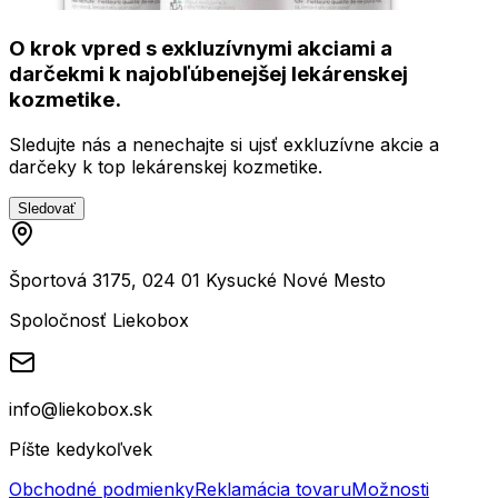
O krok vpred s exkluzívnymi akciami a
darčekmi k najobľúbenejšej lekárenskej
kozmetike.
Sledujte nás a nenechajte si ujsť exkluzívne akcie a
darčeky k top lekárenskej kozmetike.
Sledovať
Športová 3175, 024 01 Kysucké Nové Mesto
Spoločnosť Liekobox
info@liekobox.sk
Píšte kedykoľvek
Obchodné podmienky
Reklamácia tovaru
Možnosti