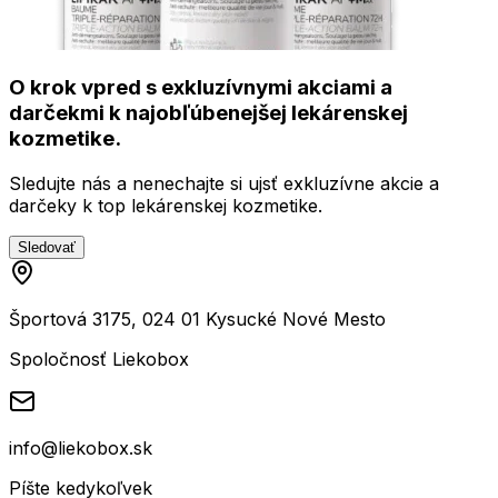
O krok vpred s exkluzívnymi akciami a
darčekmi k najobľúbenejšej lekárenskej
kozmetike.
Sledujte nás a nenechajte si ujsť exkluzívne akcie a
darčeky k top lekárenskej kozmetike.
Sledovať
Športová 3175, 024 01 Kysucké Nové Mesto
Spoločnosť Liekobox
info@liekobox.sk
Píšte kedykoľvek