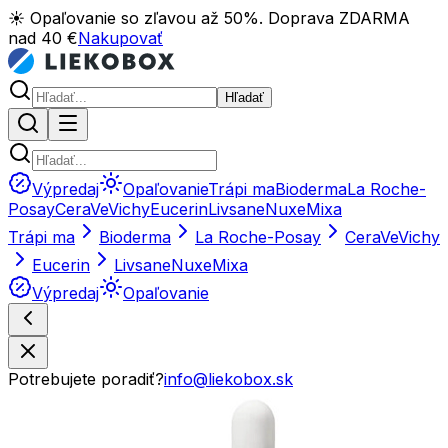
☀️ Opaľovanie so zľavou až 50%. Doprava ZDARMA
nad 40 €
Nakupovať
Hľadať
Výpredaj
Opaľovanie
Trápi ma
Bioderma
La Roche-
Posay
CeraVe
Vichy
Eucerin
Livsane
Nuxe
Mixa
Trápi ma
Bioderma
La Roche-Posay
CeraVe
Vichy
Eucerin
Livsane
Nuxe
Mixa
Výpredaj
Opaľovanie
Potrebujete poradiť?
info@liekobox.sk