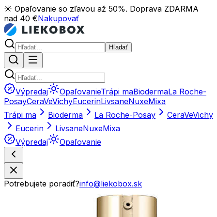
☀️ Opaľovanie so zľavou až 50%. Doprava ZDARMA
nad 40 €
Nakupovať
Hľadať
Výpredaj
Opaľovanie
Trápi ma
Bioderma
La Roche-
Posay
CeraVe
Vichy
Eucerin
Livsane
Nuxe
Mixa
Trápi ma
Bioderma
La Roche-Posay
CeraVe
Vichy
Eucerin
Livsane
Nuxe
Mixa
Výpredaj
Opaľovanie
Potrebujete poradiť?
info@liekobox.sk