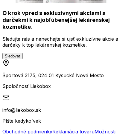
O krok vpred s exkluzívnymi akciami a
darčekmi k najobľúbenejšej lekárenskej
kozmetike.
Sledujte nás a nenechajte si ujsť exkluzívne akcie a
darčeky k top lekárenskej kozmetike.
Sledovať
Športová 3175, 024 01 Kysucké Nové Mesto
Spoločnosť Liekobox
info@liekobox.sk
Píšte kedykoľvek
Obchodné podmienky
Reklamácia tovaru
Možnosti