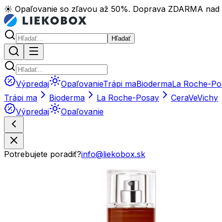
☀️ Opaľovanie so zľavou až 50%. Doprava ZDARMA nad
Hľadať
Výpredaj
Opaľovanie
Trápi ma
Bioderma
La Roche-Po
Trápi ma
Bioderma
La Roche-Posay
CeraVe
Vichy
Výpredaj
Opaľovanie
Potrebujete poradiť?
info@liekobox.sk