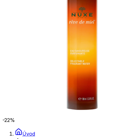
-22
%
Úvod