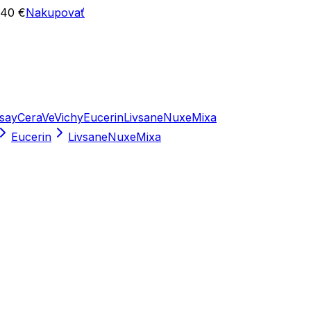
 40 €
Nakupovať
say
CeraVe
Vichy
Eucerin
Livsane
Nuxe
Mixa
Eucerin
Livsane
Nuxe
Mixa