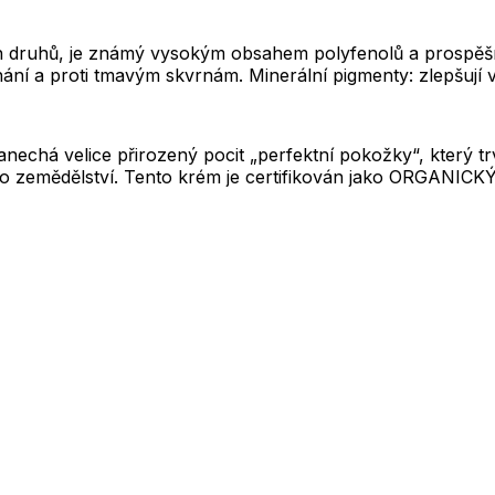
jších druhů, je známý vysokým obsahem polyfenolů a prosp
nání a proti tmavým skvrnám. Minerální pigmenty: zlepšují vz
zanechá velice přirozený pocit „perfektní pokožky“, který 
o zemědělství. Tento krém je certifikován jako ORGANICK