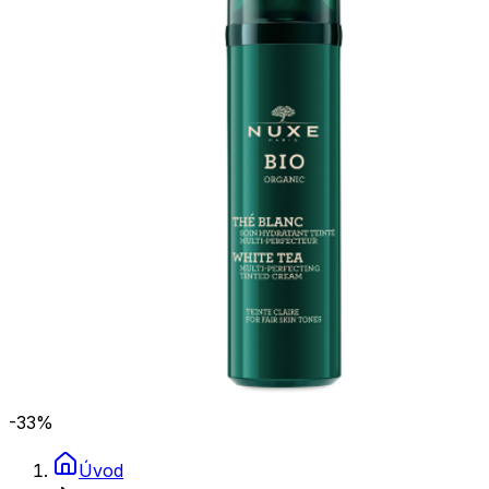
-33
%
Úvod