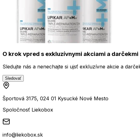
O krok vpred s exkluzívnymi akciami a darčekmi 
Sledujte nás a nenechajte si ujsť exkluzívne akcie a darče
Sledovať
Športová 3175, 024 01 Kysucké Nové Mesto
Spoločnosť Liekobox
info@liekobox.sk