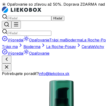
☀️ Opaľovanie so zľavou až 50%. Doprava ZDARMA nad
Hľadať
Výpredaj
Opaľovanie
Trápi ma
Bioderma
La Roche-Po
Trápi ma
Bioderma
La Roche-Posay
CeraVe
Vichy
Výpredaj
Opaľovanie
Potrebujete poradiť?
info@liekobox.sk