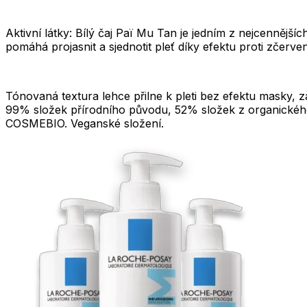
Aktivní látky: Bílý čaj Paï Mu Tan je jedním z nejcenně
pomáhá projasnit a sjednotit pleť díky efektu proti zčerve
Tónovaná textura lehce přilne k pleti bez efektu masky, 
99% složek přírodního původu, 52% složek z organickéh
COSMEBIO. Veganské složení.