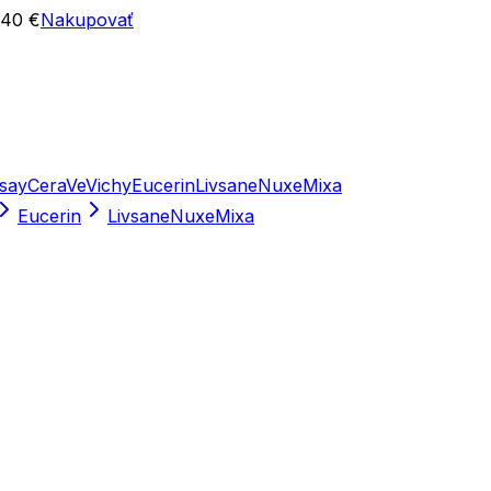
 40 €
Nakupovať
say
CeraVe
Vichy
Eucerin
Livsane
Nuxe
Mixa
Eucerin
Livsane
Nuxe
Mixa