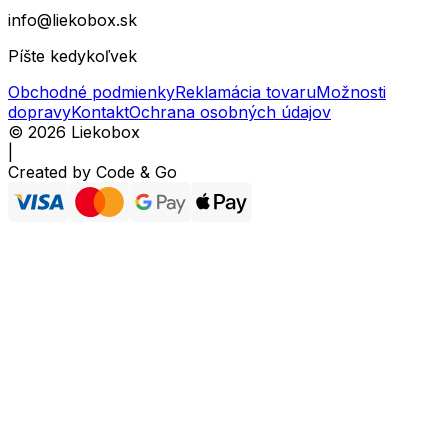
info@liekobox.sk
Píšte kedykoľvek
Obchodné podmienky
Reklamácia tovaru
Možnosti
dopravy
Kontakt
Ochrana osobných údajov
©
2026
Liekobox
|
Created by
Code & Go