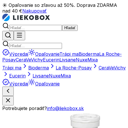
☀️ Opaľovanie so zľavou až 50%. Doprava ZDARMA
nad 40 €
Nakupovať
Hľadať
Výpredaj
Opaľovanie
Trápi ma
Bioderma
La Roche-
Posay
CeraVe
Vichy
Eucerin
Livsane
Nuxe
Mixa
Trápi ma
Bioderma
La Roche-Posay
CeraVe
Vichy
Eucerin
Livsane
Nuxe
Mixa
Výpredaj
Opaľovanie
Potrebujete poradiť?
info@liekobox.sk