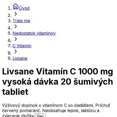
Úvod
Trápi ma
Nedostatok vitamínov
C Vitamín
Livsane
Livsane Vitamín C 1000 mg
vysoká dávka 20 šumivých
tabliet
Výživový doplnok s vitamínom C so sladidlami. Príchuť
červený pomaranč. Neobsahuje lepok, laktózu a
zvieracie zložky.
Viac