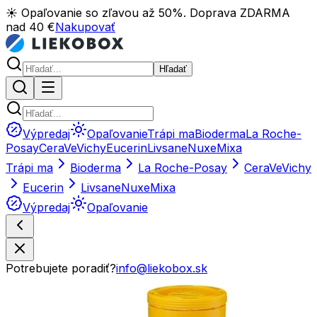
☀️ Opaľovanie so zľavou až 50%. Doprava ZDARMA
nad 40 €
Nakupovať
Hľadať
Výpredaj
Opaľovanie
Trápi ma
Bioderma
La Roche-
Posay
CeraVe
Vichy
Eucerin
Livsane
Nuxe
Mixa
Trápi ma
Bioderma
La Roche-Posay
CeraVe
Vichy
Eucerin
Livsane
Nuxe
Mixa
Výpredaj
Opaľovanie
Potrebujete poradiť?
info@liekobox.sk