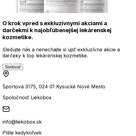
O krok vpred s exkluzívnymi akciami a
darčekmi k najobľúbenejšej lekárenskej
kozmetike.
Sledujte nás a nenechajte si ujsť exkluzívne akcie a
darčeky k top lekárenskej kozmetike.
Sledovať
Športová 3175, 024 01 Kysucké Nové Mesto
Spoločnosť Liekobox
info@liekobox.sk
Píšte kedykoľvek