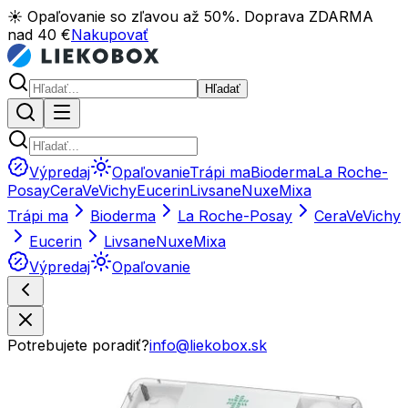
☀️ Opaľovanie so zľavou až 50%. Doprava ZDARMA
nad 40 €
Nakupovať
Hľadať
Výpredaj
Opaľovanie
Trápi ma
Bioderma
La Roche-
Posay
CeraVe
Vichy
Eucerin
Livsane
Nuxe
Mixa
Trápi ma
Bioderma
La Roche-Posay
CeraVe
Vichy
Eucerin
Livsane
Nuxe
Mixa
Výpredaj
Opaľovanie
Potrebujete poradiť?
info@liekobox.sk