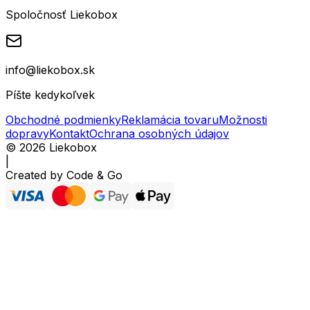
Spoločnosť Liekobox
info@liekobox.sk
Píšte kedykoľvek
Obchodné podmienky
Reklamácia tovaru
Možnosti
dopravy
Kontakt
Ochrana osobných údajov
©
2026
Liekobox
|
Created by
Code & Go