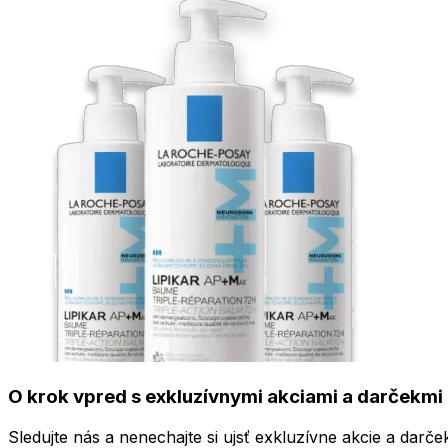
O krok vpred s exkluzívnymi akciami a darčekmi 
Sledujte nás a nenechajte si ujsť exkluzívne akcie a darče