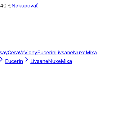
 40 €
Nakupovať
say
CeraVe
Vichy
Eucerin
Livsane
Nuxe
Mixa
Eucerin
Livsane
Nuxe
Mixa