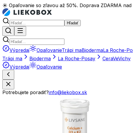
☀️ Opaľovanie so zľavou až 50%. Doprava ZDARMA nad
Hľadať
Výpredaj
Opaľovanie
Trápi ma
Bioderma
La Roche-Po
Trápi ma
Bioderma
La Roche-Posay
CeraVe
Vichy
Výpredaj
Opaľovanie
Potrebujete poradiť?
info@liekobox.sk