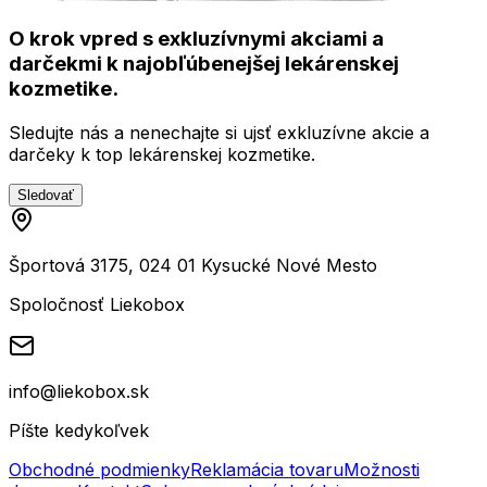
O krok vpred s exkluzívnymi akciami a
darčekmi k najobľúbenejšej lekárenskej
kozmetike.
Sledujte nás a nenechajte si ujsť exkluzívne akcie a
darčeky k top lekárenskej kozmetike.
Sledovať
Športová 3175, 024 01 Kysucké Nové Mesto
Spoločnosť Liekobox
info@liekobox.sk
Píšte kedykoľvek
Obchodné podmienky
Reklamácia tovaru
Možnosti