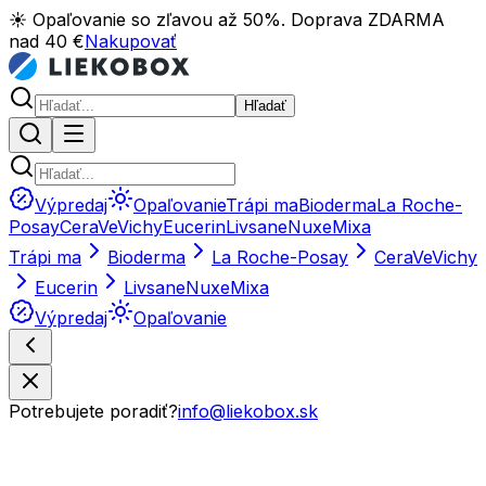
☀️ Opaľovanie so zľavou až 50%. Doprava ZDARMA
nad 40 €
Nakupovať
Hľadať
Výpredaj
Opaľovanie
Trápi ma
Bioderma
La Roche-
Posay
CeraVe
Vichy
Eucerin
Livsane
Nuxe
Mixa
Trápi ma
Bioderma
La Roche-Posay
CeraVe
Vichy
Eucerin
Livsane
Nuxe
Mixa
Výpredaj
Opaľovanie
Potrebujete poradiť?
info@liekobox.sk