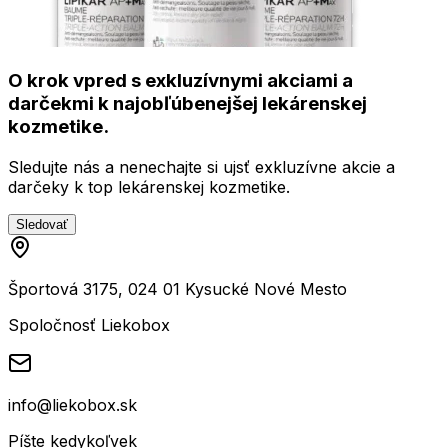
O krok vpred s exkluzívnymi akciami a
darčekmi k najobľúbenejšej lekárenskej
kozmetike.
Sledujte nás a nenechajte si ujsť exkluzívne akcie a
darčeky k top lekárenskej kozmetike.
Sledovať
Športová 3175, 024 01 Kysucké Nové Mesto
Spoločnosť Liekobox
info@liekobox.sk
Píšte kedykoľvek