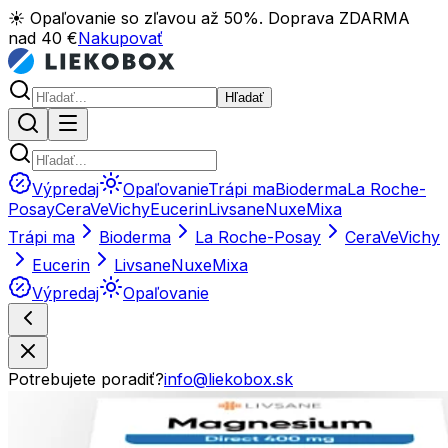
☀️ Opaľovanie so zľavou až 50%. Doprava ZDARMA
nad 40 €
Nakupovať
Hľadať
Výpredaj
Opaľovanie
Trápi ma
Bioderma
La Roche-
Posay
CeraVe
Vichy
Eucerin
Livsane
Nuxe
Mixa
Trápi ma
Bioderma
La Roche-Posay
CeraVe
Vichy
Eucerin
Livsane
Nuxe
Mixa
Výpredaj
Opaľovanie
Potrebujete poradiť?
info@liekobox.sk