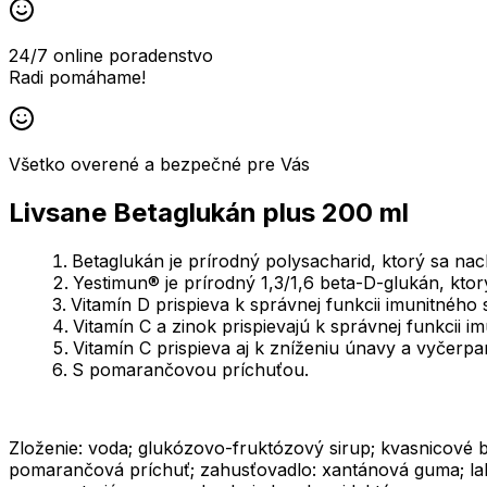
24/7 online poradenstvo
Radi pomáhame!
Všetko overené a bezpečné pre Vás
Livsane Betaglukán plus 200 ml
Betaglukán je prírodný polysacharid, ktorý sa n
Yestimun® je prírodný 1,3/1,6 beta-D-glukán, ktor
Vitamín D prispieva k správnej funkcii imunitného
Vitamín C a zinok prispievajú k správnej funkcii
Vitamín C prispieva aj k zníženiu únavy a vyčerpa
S pomarančovou príchuťou.
Zloženie: voda; glukózovo-fruktózový sirup; kvasnicové be
pomarančová príchuť; zahusťovadlo: xantánová guma; lakt