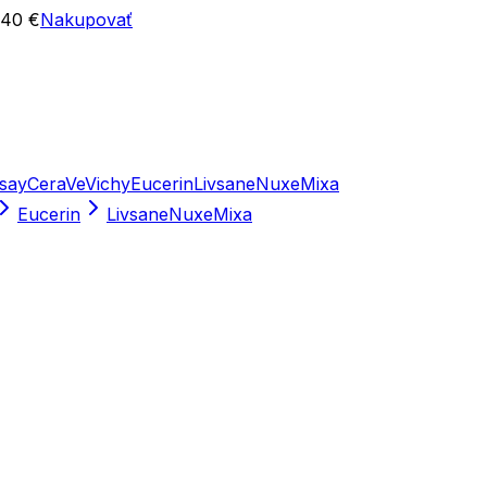
 40 €
Nakupovať
say
CeraVe
Vichy
Eucerin
Livsane
Nuxe
Mixa
Eucerin
Livsane
Nuxe
Mixa