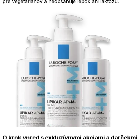
pre vegetariánov a neobsahuje lepok ani laktózu.
O krok vpred s exkluzívnymi akciami a darčekmi 