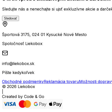
Sledujte nás a nenechajte si ujsť exkluzívne akcie a darče
Sledovať
Športová 3175, 024 01 Kysucké Nové Mesto
Spoločnosť Liekobox
info@liekobox.sk
Píšte kedykoľvek
Obchodné podmienky
Reklamácia tovaru
Možnosti doprav
©
2026
Liekobox
|
Created by
Code & Go