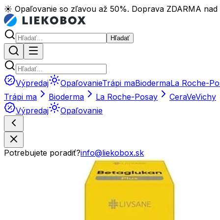
☀️ Opaľovanie so zľavou až 50%. Doprava ZDARMA nad
Hľadať
Výpredaj
Opaľovanie
Trápi ma
Bioderma
La Roche-Po
Trápi ma
Bioderma
La Roche-Posay
CeraVe
Vichy
Výpredaj
Opaľovanie
Potrebujete poradiť?
info@liekobox.sk