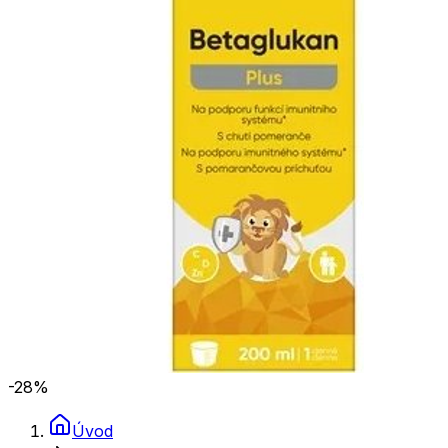
-28
%
Úvod