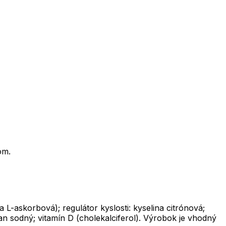
om.
L-askorbová); regulátor kyslosti: kyselina citrónová;
n sodný; vitamín D (cholekalciferol). Výrobok je vhodný