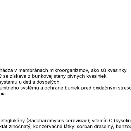
achádza v membránach mikroorganizmov, ako sú kvasinky.
ý sa získava z bunkovej steny pivných kvasiniek.
 systému u detí a dospelých.
 imunitného systému a ochrane buniek pred oxidačným stres
nia.
taglukány (Saccharomyces cerevisiae); vitamín C (kyselina 
át zinočnatý; konzervačné látky: sorban draselný, benzoa