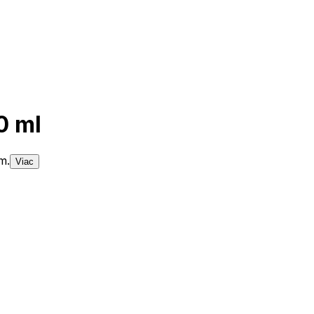
0 ml
m.
Viac