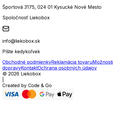
Športová 3175, 024 01 Kysucké Nové Mesto
Spoločnosť Liekobox
info@liekobox.sk
Píšte kedykoľvek
Obchodné podmienky
Reklamácia tovaru
Možnosti
dopravy
Kontakt
Ochrana osobných údajov
©
2026
Liekobox
|
Created by
Code & Go