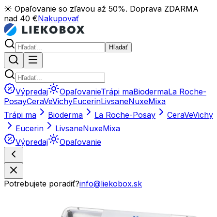
☀️ Opaľovanie so zľavou až 50%. Doprava ZDARMA
nad 40 €
Nakupovať
Hľadať
Výpredaj
Opaľovanie
Trápi ma
Bioderma
La Roche-
Posay
CeraVe
Vichy
Eucerin
Livsane
Nuxe
Mixa
Trápi ma
Bioderma
La Roche-Posay
CeraVe
Vichy
Eucerin
Livsane
Nuxe
Mixa
Výpredaj
Opaľovanie
Potrebujete poradiť?
info@liekobox.sk