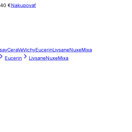
 40 €
Nakupovať
say
CeraVe
Vichy
Eucerin
Livsane
Nuxe
Mixa
Eucerin
Livsane
Nuxe
Mixa