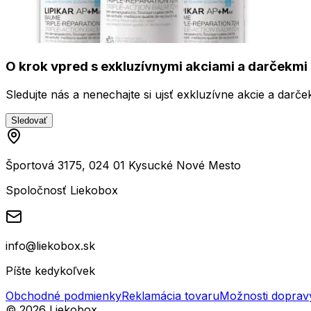
O krok vpred s exkluzívnymi akciami a darčekmi 
Sledujte nás a nenechajte si ujsť exkluzívne akcie a darče
Sledovať
Športová 3175, 024 01 Kysucké Nové Mesto
Spoločnosť Liekobox
info@liekobox.sk
Píšte kedykoľvek
Obchodné podmienky
Reklamácia tovaru
Možnosti doprav
©
2026
Liekobox