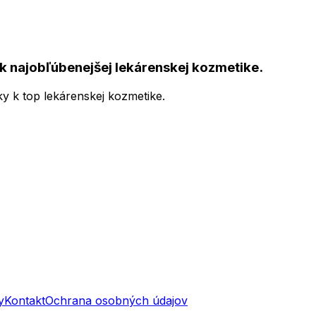
k najobľúbenejšej lekárenskej kozmetike.
ky k top lekárenskej kozmetike.
y
Kontakt
Ochrana osobných údajov