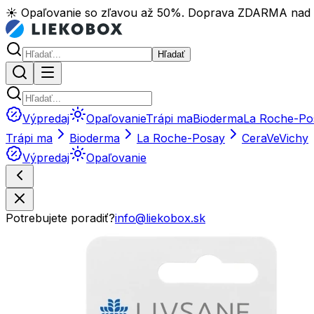
☀️ Opaľovanie so zľavou až 50%. Doprava ZDARMA nad
Hľadať
Výpredaj
Opaľovanie
Trápi ma
Bioderma
La Roche-Po
Trápi ma
Bioderma
La Roche-Posay
CeraVe
Vichy
Výpredaj
Opaľovanie
Potrebujete poradiť?
info@liekobox.sk