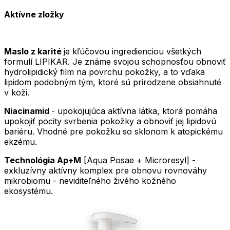
Aktívne zložky
Maslo z karité
je kľúčovou ingredienciou všetkých
formulí LIPIKAR. Je známe svojou schopnosťou obnoviť
hydrolipidický film na povrchu pokožky, a to vďaka
lipidom podobným tým, ktoré sú prirodzene obsiahnuté
v koži.
Niacinamid
- upokojujúca aktívna látka, ktorá pomáha
upokojiť pocity svrbenia pokožky a obnoviť jej lipidovú
bariéru. Vhodné pre pokožku so sklonom k ​​atopickému
ekzému.
Technológia Ap+M
[Aqua Posae + Microresyl] -
exkluzívny aktívny komplex pre obnovu rovnováhy
mikrobiomu - neviditeľného živého kožného
ekosystému.