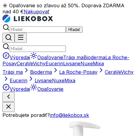
☀️ Opaľovanie so zľavou až 50%. Doprava ZDARMA
nad 40 €
Nakupovať
Hľadať
Výpredaj
Opaľovanie
Trápi ma
Bioderma
La Roche-
Posay
CeraVe
Vichy
Eucerin
Livsane
Nuxe
Mixa
Trápi ma
Bioderma
La Roche-Posay
CeraVe
Vichy
Eucerin
Livsane
Nuxe
Mixa
Výpredaj
Opaľovanie
Potrebujete poradiť?
info@liekobox.sk