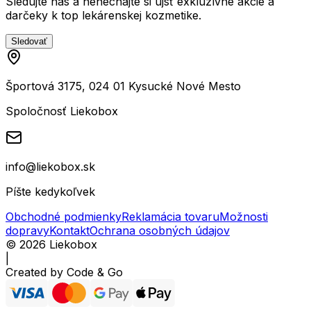
Sledujte nás a nenechajte si ujsť exkluzívne akcie a
darčeky k top lekárenskej kozmetike.
Sledovať
Športová 3175, 024 01 Kysucké Nové Mesto
Spoločnosť Liekobox
info@liekobox.sk
Píšte kedykoľvek
Obchodné podmienky
Reklamácia tovaru
Možnosti
dopravy
Kontakt
Ochrana osobných údajov
©
2026
Liekobox
|
Created by
Code & Go