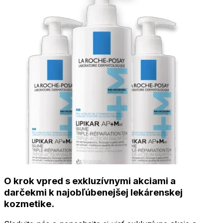
O krok vpred s exkluzívnymi akciami a
darčekmi k najobľúbenejšej lekárenskej
kozmetike.