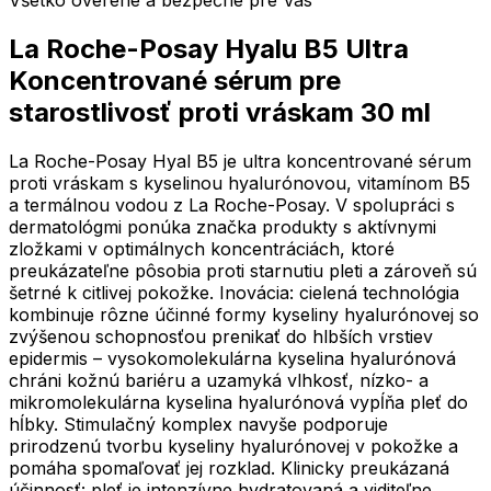
La Roche-Posay Hyalu B5 Ultra
Koncentrované sérum pre
starostlivosť proti vráskam 30 ml
La Roche-Posay Hyal B5 je ultra koncentrované sérum
proti vráskam s kyselinou hyalurónovou, vitamínom B5
a termálnou vodou z La Roche-Posay. V spolupráci s
dermatológmi ponúka značka produkty s aktívnymi
zložkami v optimálnych koncentráciách, ktoré
preukázateľne pôsobia proti starnutiu pleti a zároveň sú
šetrné k citlivej pokožke. Inovácia: cielená technológia
kombinuje rôzne účinné formy kyseliny hyalurónovej so
zvýšenou schopnosťou prenikať do hlbších vrstiev
epidermis – vysokomolekulárna kyselina hyalurónová
chráni kožnú bariéru a uzamyká vlhkosť, nízko- a
mikromolekulárna kyselina hyalurónová vypĺňa pleť do
hĺbky. Stimulačný komplex navyše podporuje
prirodzenú tvorbu kyseliny hyalurónovej v pokožke a
pomáha spomaľovať jej rozklad. Klinicky preukázaná
účinnosť: pleť je intenzívne hydratovaná a viditeľne