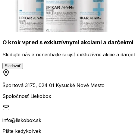
O krok vpred s exkluzívnymi akciami a darčekmi 
Sledujte nás a nenechajte si ujsť exkluzívne akcie a darče
Sledovať
Športová 3175, 024 01 Kysucké Nové Mesto
Spoločnosť Liekobox
info@liekobox.sk
Píšte kedykoľvek