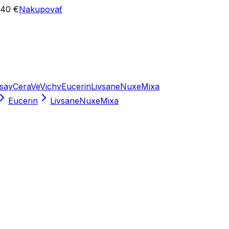
 40 €
Nakupovať
say
CeraVe
Vichy
Eucerin
Livsane
Nuxe
Mixa
Eucerin
Livsane
Nuxe
Mixa