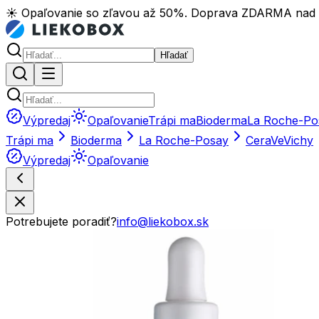
☀️ Opaľovanie so zľavou až 50%. Doprava ZDARMA nad
Hľadať
Výpredaj
Opaľovanie
Trápi ma
Bioderma
La Roche-Po
Trápi ma
Bioderma
La Roche-Posay
CeraVe
Vichy
Výpredaj
Opaľovanie
Potrebujete poradiť?
info@liekobox.sk