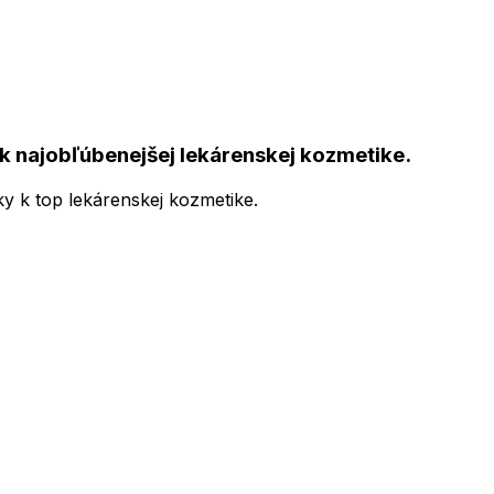
k najobľúbenejšej lekárenskej kozmetike.
ky k top lekárenskej kozmetike.