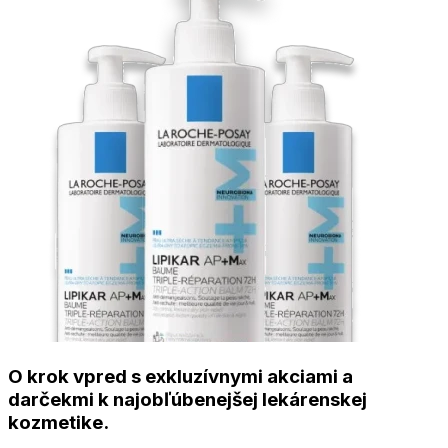
O krok vpred s exkluzívnymi akciami a
darčekmi k najobľúbenejšej lekárenskej
kozmetike.