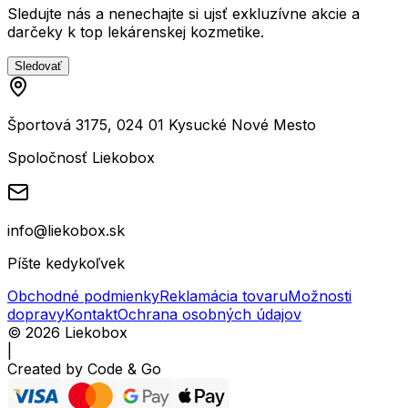
Sledujte nás a nenechajte si ujsť exkluzívne akcie a
darčeky k top lekárenskej kozmetike.
Sledovať
Športová 3175, 024 01 Kysucké Nové Mesto
Spoločnosť Liekobox
info@liekobox.sk
Píšte kedykoľvek
Obchodné podmienky
Reklamácia tovaru
Možnosti
dopravy
Kontakt
Ochrana osobných údajov
©
2026
Liekobox
|
Created by
Code & Go