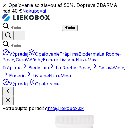
☀️ Opaľovanie so zľavou až 50%. Doprava ZDARMA
nad 40 €
Nakupovať
Hľadať
Výpredaj
Opaľovanie
Trápi ma
Bioderma
La Roche-
Posay
CeraVe
Vichy
Eucerin
Livsane
Nuxe
Mixa
Trápi ma
Bioderma
La Roche-Posay
CeraVe
Vichy
Eucerin
Livsane
Nuxe
Mixa
Výpredaj
Opaľovanie
Potrebujete poradiť?
info@liekobox.sk