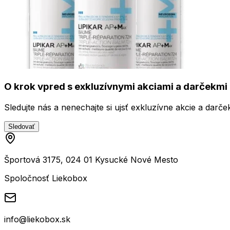
O krok vpred s exkluzívnymi akciami a darčekmi 
Sledujte nás a nenechajte si ujsť exkluzívne akcie a darče
Sledovať
Športová 3175, 024 01 Kysucké Nové Mesto
Spoločnosť Liekobox
info@liekobox.sk