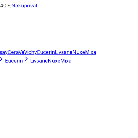
 40 €
Nakupovať
say
CeraVe
Vichy
Eucerin
Livsane
Nuxe
Mixa
Eucerin
Livsane
Nuxe
Mixa