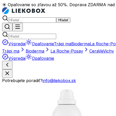
☀️ Opaľovanie so zľavou až 50%. Doprava ZDARMA nad
Hľadať
Výpredaj
Opaľovanie
Trápi ma
Bioderma
La Roche-Po
Trápi ma
Bioderma
La Roche-Posay
CeraVe
Vichy
Výpredaj
Opaľovanie
Potrebujete poradiť?
info@liekobox.sk