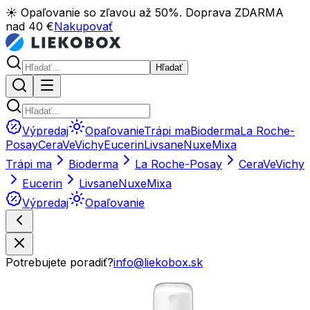
☀️ Opaľovanie so zľavou až 50%. Doprava ZDARMA
nad 40 €
Nakupovať
Hľadať
Výpredaj
Opaľovanie
Trápi ma
Bioderma
La Roche-
Posay
CeraVe
Vichy
Eucerin
Livsane
Nuxe
Mixa
Trápi ma
Bioderma
La Roche-Posay
CeraVe
Vichy
Eucerin
Livsane
Nuxe
Mixa
Výpredaj
Opaľovanie
Potrebujete poradiť?
info@liekobox.sk