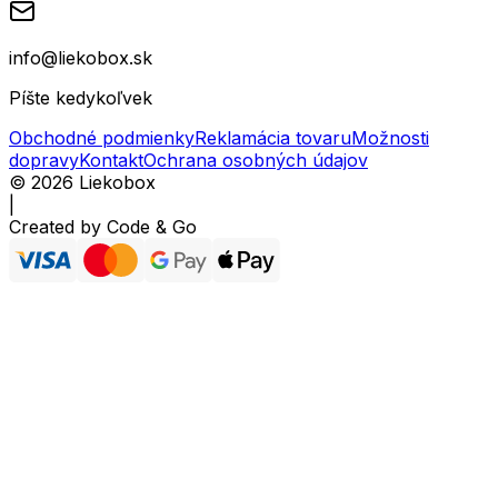
info@liekobox.sk
Píšte kedykoľvek
Obchodné podmienky
Reklamácia tovaru
Možnosti
dopravy
Kontakt
Ochrana osobných údajov
©
2026
Liekobox
|
Created by
Code & Go