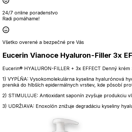
24/7 online poradenstvo
Radi pomáhame!
Všetko overené a bezpečné pre Vás
Eucerin Vianoce Hyaluron-Filler 3x
Eucerin® HYALURON-FILLER + 3x EFFECT Denný krém SPF 
1) VYPĹŇA: Vysokomolekulárna kyselina hyalurónová hydr
preniká do hlbších epidermálnych vrstiev, kde pôsobí pr
2) STIMULUJE: Antioxidant saponín zvyšuje produkciu vlast
3) UDRŽIAVA: Enoxolón znižuje degradáciu kyseliny hya