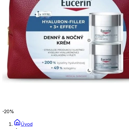
-20
%
Úvod