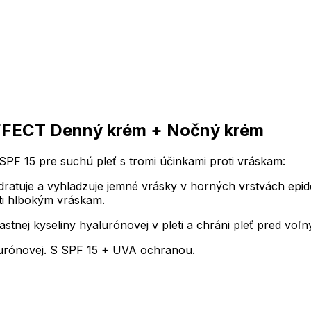
 EFFECT Denný krém + Nočný krém
15 pre suchú pleť s tromi účinkami proti vráskam:
atuje a vyhladzuje jemné vrásky v horných vrstvách epide
oti hlbokým vráskam.
nej kyseliny hyalurónovej v pleti a chráni pleť pred voľný
lurónovej. S SPF 15 + UVA ochranou.