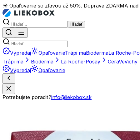
☀️ Opaľovanie so zľavou až 50%. Doprava ZDARMA nad
Hľadať
Výpredaj
Opaľovanie
Trápi ma
Bioderma
La Roche-Po
Trápi ma
Bioderma
La Roche-Posay
CeraVe
Vichy
Výpredaj
Opaľovanie
Potrebujete poradiť?
info@liekobox.sk