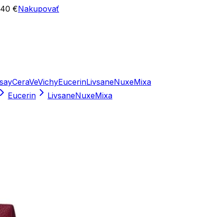
 40 €
Nakupovať
say
CeraVe
Vichy
Eucerin
Livsane
Nuxe
Mixa
Eucerin
Livsane
Nuxe
Mixa