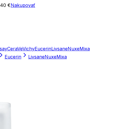
 40 €
Nakupovať
say
CeraVe
Vichy
Eucerin
Livsane
Nuxe
Mixa
Eucerin
Livsane
Nuxe
Mixa