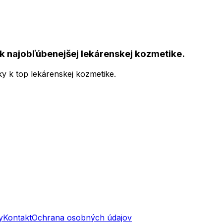
k najobľúbenejšej lekárenskej kozmetike.
ky k top lekárenskej kozmetike.
y
Kontakt
Ochrana osobných údajov