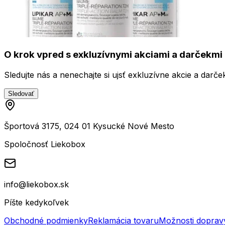
O krok vpred s exkluzívnymi akciami a darčekmi 
Sledujte nás a nenechajte si ujsť exkluzívne akcie a darče
Sledovať
Športová 3175, 024 01 Kysucké Nové Mesto
Spoločnosť Liekobox
info@liekobox.sk
Píšte kedykoľvek
Obchodné podmienky
Reklamácia tovaru
Možnosti doprav