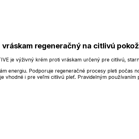
 vráskam regeneračný na citlivú pokož
 je výživný krém proti vráskam určený pre citlivú, starn
kám energiu. Podporuje regeneračné procesy pleti počas 
e vhodné i pre veľmi citlivú pleť. Pravidelným používaním p