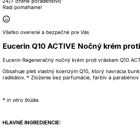
24/7 online poradenstvo
Radi pomáhame!
Všetko overené a bezpečné pre Vás
Eucerin Q10 ACTIVE Nočný krém proti
Eucerin Regeneračný nočný krém proti vráskam Q10 ACTIVE
Obsahuje pleti vlastný koenzým Q10, ktorý navracia bun
radikálov. * Zloženie bez parfumácie, farbív a parabénov j
* in vitro štúdia
HLAVNÉ INGREDIENCIE: