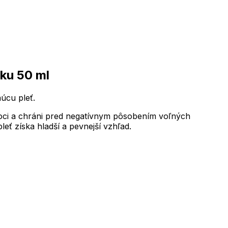
ku 50 ml
úcu pleť.
noci a chráni pred negatívnym pôsobením voľných
leť získa hladší a pevnejší vzhľad.