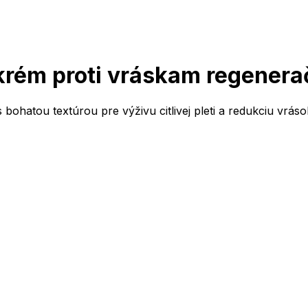
rém proti vráskam regenerač
s bohatou textúrou pre výživu citlivej pleti a redukciu v