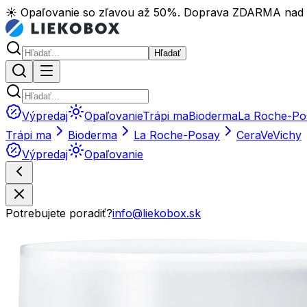
☀️ Opaľovanie so zľavou až 50%. Doprava ZDARMA nad
Hľadať
Výpredaj
Opaľovanie
Trápi ma
Bioderma
La Roche-Po
Trápi ma
Bioderma
La Roche-Posay
CeraVe
Vichy
Výpredaj
Opaľovanie
Potrebujete poradiť?
info@liekobox.sk