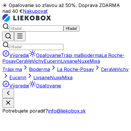
☀️ Opaľovanie so zľavou až 50%. Doprava ZDARMA
nad 40 €
Nakupovať
Hľadať
Výpredaj
Opaľovanie
Trápi ma
Bioderma
La Roche-
Posay
CeraVe
Vichy
Eucerin
Livsane
Nuxe
Mixa
Trápi ma
Bioderma
La Roche-Posay
CeraVe
Vichy
Eucerin
Livsane
Nuxe
Mixa
Výpredaj
Opaľovanie
Potrebujete poradiť?
info@liekobox.sk