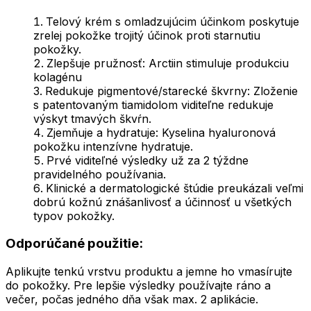
Telový krém s omladzujúcim účinkom poskytuje
zrelej pokožke trojitý účinok proti starnutiu
pokožky.
Zlepšuje pružnosť: Arctiin stimuluje produkciu
kolagénu
Redukuje pigmentové/starecké škvrny: Zloženie
s patentovaným tiamidolom viditeľne redukuje
výskyt tmavých škvŕn.
Zjemňuje a hydratuje: Kyselina hyaluronová
pokožku intenzívne hydratuje.
Prvé viditeľné výsledky už za 2 týždne
pravidelného používania.
Klinické a dermatologické štúdie preukázali veľmi
dobrú kožnú znášanlivosť a účinnosť u všetkých
typov pokožky.
Odporúčané použitie:
Aplikujte tenkú vrstvu produktu a jemne ho vmasírujte
do pokožky. Pre lepšie výsledky používajte ráno a
večer, počas jedného dňa však max. 2 aplikácie.