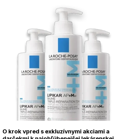
O krok vpred s exkluzívnymi akciami a
darčekmi k najobľúbenejšej lekárenskej