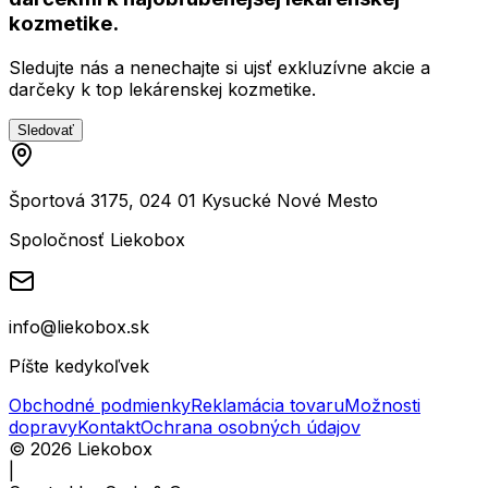
kozmetike.
Sledujte nás a nenechajte si ujsť exkluzívne akcie a
darčeky k top lekárenskej kozmetike.
Sledovať
Športová 3175, 024 01 Kysucké Nové Mesto
Spoločnosť Liekobox
info@liekobox.sk
Píšte kedykoľvek
Obchodné podmienky
Reklamácia tovaru
Možnosti
dopravy
Kontakt
Ochrana osobných údajov
©
2026
Liekobox
|