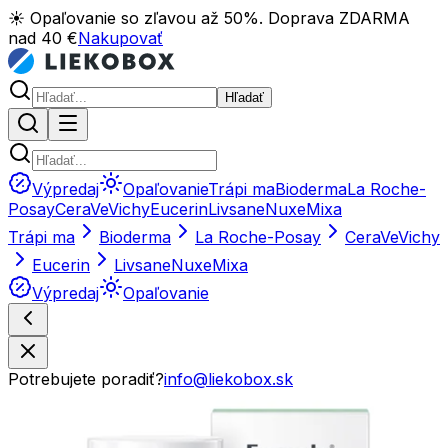
☀️ Opaľovanie so zľavou až 50%. Doprava ZDARMA
nad 40 €
Nakupovať
Hľadať
Výpredaj
Opaľovanie
Trápi ma
Bioderma
La Roche-
Posay
CeraVe
Vichy
Eucerin
Livsane
Nuxe
Mixa
Trápi ma
Bioderma
La Roche-Posay
CeraVe
Vichy
Eucerin
Livsane
Nuxe
Mixa
Výpredaj
Opaľovanie
Potrebujete poradiť?
info@liekobox.sk