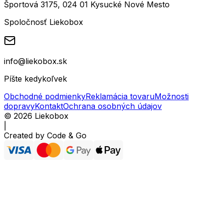
Športová 3175, 024 01 Kysucké Nové Mesto
Spoločnosť Liekobox
info@liekobox.sk
Píšte kedykoľvek
Obchodné podmienky
Reklamácia tovaru
Možnosti
dopravy
Kontakt
Ochrana osobných údajov
©
2026
Liekobox
|
Created by
Code & Go