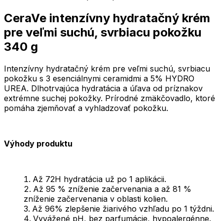
CeraVe intenzívny hydratačný krém
pre veľmi suchú, svrbiacu pokožku
340 g
Intenzívny hydratačný krém pre veľmi suchú, svrbiacu
pokožku s 3 esenciálnymi ceramidmi a 5% HYDRO
UREA. Dlhotrvajúca hydratácia a úľava od príznakov
extrémne suchej pokožky. Prírodné zmäkčovadlo, ktoré
pomáha zjemňovať a vyhladzovať pokožku.
Výhody produktu
Až 72H hydratácia už po 1 aplikácii.
Až 95 % zníženie začervenania a až 81 %
zníženie začervenania v oblasti kolien.
Až 96% zlepšenie žiarivého vzhľadu po 1 týždni.
Vyvážené pH, bez parfumácie, hypoalergénne.