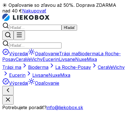
☀️ Opaľovanie so zľavou až 50%. Doprava ZDARMA
nad 40 €
Nakupovať
Hľadať
Výpredaj
Opaľovanie
Trápi ma
Bioderma
La Roche-
Posay
CeraVe
Vichy
Eucerin
Livsane
Nuxe
Mixa
Trápi ma
Bioderma
La Roche-Posay
CeraVe
Vichy
Eucerin
Livsane
Nuxe
Mixa
Výpredaj
Opaľovanie
Potrebujete poradiť?
info@liekobox.sk