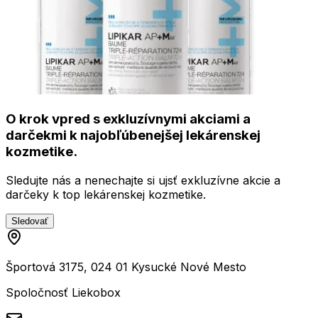
O krok vpred s exkluzívnymi akciami a
darčekmi k najobľúbenejšej lekárenskej
kozmetike.
Sledujte nás a nenechajte si ujsť exkluzívne akcie a
darčeky k top lekárenskej kozmetike.
Sledovať
Športová 3175, 024 01 Kysucké Nové Mesto
Spoločnosť Liekobox