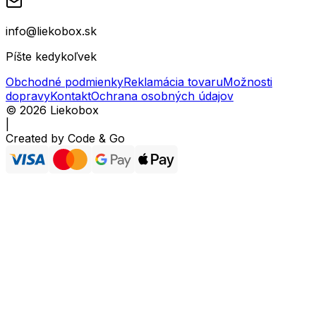
info@liekobox.sk
Píšte kedykoľvek
Obchodné podmienky
Reklamácia tovaru
Možnosti
dopravy
Kontakt
Ochrana osobných údajov
©
2026
Liekobox
|
Created by
Code & Go