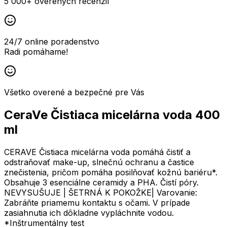
5 000+ overených recenzií
24/7 online poradenstvo
Radi pomáhame!
Všetko overené a bezpečné pre Vás
CeraVe Čistiaca micelárna voda 400
ml
CERAVE Čistiaca micelárna voda pomáhá čistiť a
odstraňovať make-up, slnečnú ochranu a častice
znečistenia, pričom pomáha posilňovať kožnú bariéru*.
Obsahuje 3 esenciálne ceramidy a PHA. Čistí póry.
NEVYSUŠUJE | ŠETRNÁ K POKOŽKE| Varovanie:
Zabráňte priamemu kontaktu s očami. V prípade
zasiahnutia ich dôkladne vypláchnite vodou.
*Inštrumentálny test