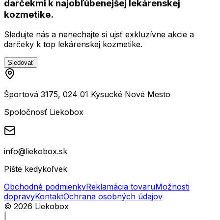
darčekmi k najobľúbenejšej lekárenskej
kozmetike.
Sledujte nás a nenechajte si ujsť exkluzívne akcie a
darčeky k top lekárenskej kozmetike.
Sledovať
Športová 3175, 024 01 Kysucké Nové Mesto
Spoločnosť Liekobox
info@liekobox.sk
Píšte kedykoľvek
Obchodné podmienky
Reklamácia tovaru
Možnosti
dopravy
Kontakt
Ochrana osobných údajov
©
2026
Liekobox
|