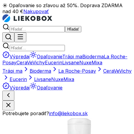
☀️ Opaľovanie so zľavou až 50%. Doprava ZDARMA
nad 40 €
Nakupovať
Hľadať
Výpredaj
Opaľovanie
Trápi ma
Bioderma
La Roche-
Posay
CeraVe
Vichy
Eucerin
Livsane
Nuxe
Mixa
Trápi ma
Bioderma
La Roche-Posay
CeraVe
Vichy
Eucerin
Livsane
Nuxe
Mixa
Výpredaj
Opaľovanie
Potrebujete poradiť?
info@liekobox.sk