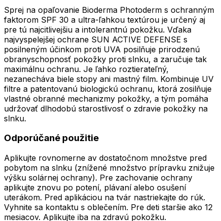
Sprej na opaľovanie Bioderma Photoderm s ochranným
faktorom SPF 30 a ultra-ľahkou textúrou je určený aj
pre tú najcitlivejšiu a intolerantnú pokožku. Vďaka
najvyspelejšej ochrane SUN ACTIVE DEFENSE s
posilneným účinkom proti UVA posilňuje prirodzenú
obranyschopnosť pokožky proti slnku, a zaručuje tak
maximálnu ochranu. Je ľahko roztierateľný,
nezanecháva biele stopy ani mastný film. Kombinuje UV
filtre a patentovanú biologickú ochranu, ktorá zosilňuje
vlastné obranné mechanizmy pokožky, a tým pomáha
udržovať dlhodobú starostlivosť o zdravie pokožky na
slnku.
Odporúčané použitie
Aplikujte rovnomerne av dostatočnom množstve pred
pobytom na slnku (znížené množstvo prípravku znižuje
výšku solárnej ochrany). Pre zachovanie ochrany
aplikujte znovu po potení, plávaní alebo osušení
uterákom. Pred aplikáciou na tvár nastriekajte do rúk.
Vyhnite sa kontaktu s oblečením. Pre deti staršie ako 12
mesiacov. Aplikujte iba na zdravú pokožku.