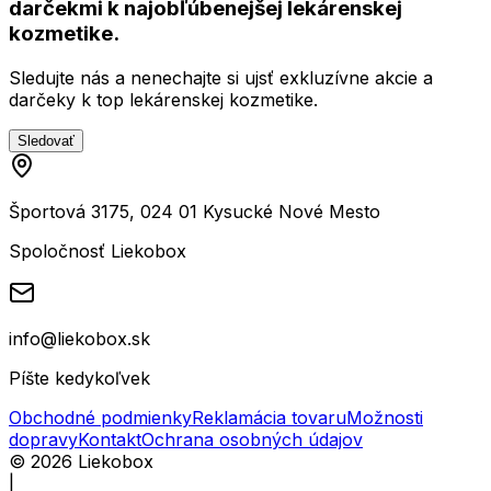
darčekmi k najobľúbenejšej lekárenskej
kozmetike.
Sledujte nás a nenechajte si ujsť exkluzívne akcie a
darčeky k top lekárenskej kozmetike.
Sledovať
Športová 3175, 024 01 Kysucké Nové Mesto
Spoločnosť Liekobox
info@liekobox.sk
Píšte kedykoľvek
Obchodné podmienky
Reklamácia tovaru
Možnosti
dopravy
Kontakt
Ochrana osobných údajov
©
2026
Liekobox
|