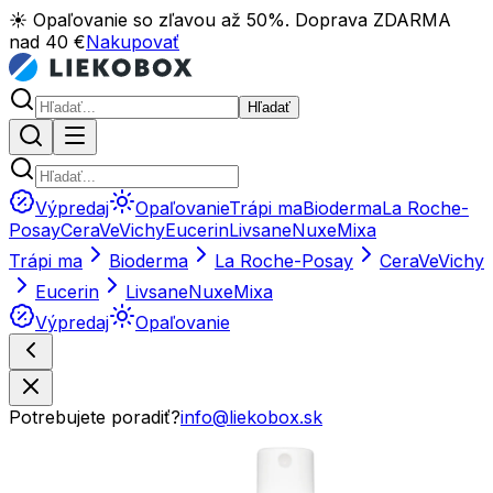
☀️ Opaľovanie so zľavou až 50%. Doprava ZDARMA
nad 40 €
Nakupovať
Hľadať
Výpredaj
Opaľovanie
Trápi ma
Bioderma
La Roche-
Posay
CeraVe
Vichy
Eucerin
Livsane
Nuxe
Mixa
Trápi ma
Bioderma
La Roche-Posay
CeraVe
Vichy
Eucerin
Livsane
Nuxe
Mixa
Výpredaj
Opaľovanie
Potrebujete poradiť?
info@liekobox.sk