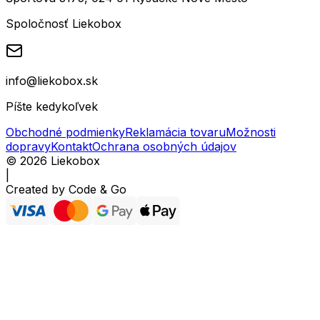
Spoločnosť Liekobox
info@liekobox.sk
Píšte kedykoľvek
Obchodné podmienky
Reklamácia tovaru
Možnosti
dopravy
Kontakt
Ochrana osobných údajov
©
2026
Liekobox
|
Created by
Code & Go