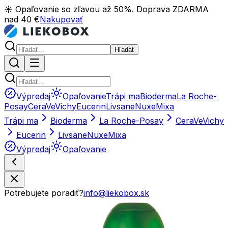
☀️ Opaľovanie so zľavou až 50%. Doprava ZDARMA
nad 40 €
Nakupovať
Hľadať
Výpredaj
Opaľovanie
Trápi ma
Bioderma
La Roche-
Posay
CeraVe
Vichy
Eucerin
Livsane
Nuxe
Mixa
Trápi ma
Bioderma
La Roche-Posay
CeraVe
Vichy
Eucerin
Livsane
Nuxe
Mixa
Výpredaj
Opaľovanie
Potrebujete poradiť?
info@liekobox.sk