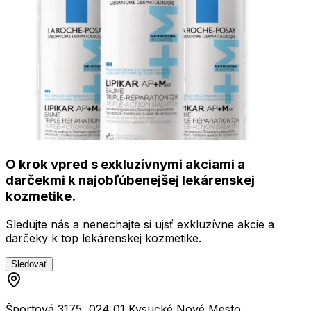
O krok vpred s exkluzívnymi akciami a
darčekmi k najobľúbenejšej lekárenskej
kozmetike.
Sledujte nás a nenechajte si ujsť exkluzívne akcie a
darčeky k top lekárenskej kozmetike.
Sledovať
Športová 3175, 024 01 Kysucké Nové Mesto