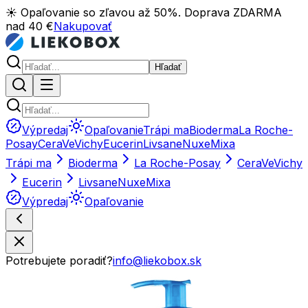
☀️ Opaľovanie so zľavou až 50%. Doprava ZDARMA
nad 40 €
Nakupovať
Hľadať
Výpredaj
Opaľovanie
Trápi ma
Bioderma
La Roche-
Posay
CeraVe
Vichy
Eucerin
Livsane
Nuxe
Mixa
Trápi ma
Bioderma
La Roche-Posay
CeraVe
Vichy
Eucerin
Livsane
Nuxe
Mixa
Výpredaj
Opaľovanie
Potrebujete poradiť?
info@liekobox.sk