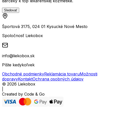
darčeky k top lekárenskej kozmetike.
Sledovať
Športová 3175, 024 01 Kysucké Nové Mesto
Spoločnosť Liekobox
info@liekobox.sk
Píšte kedykoľvek
Obchodné podmienky
Reklamácia tovaru
Možnosti
dopravy
Kontakt
Ochrana osobných údajov
©
2026
Liekobox
|
Created by
Code & Go