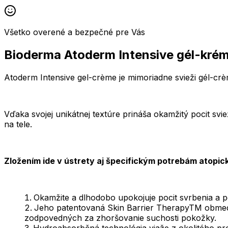
Všetko overené a bezpečné pre Vás
Bioderma Atoderm Intensive gél-kré
Atoderm Intensive gel-crème je mimoriadne svieži gél-crè
Vďaka svojej unikátnej textúre prináša okamžitý pocit svi
na tele.
Zložením ide v ústrety aj špecifickým potrebám atopic
Okamžite a dlhodobo upokojuje pocit svrbenia a p
Jeho patentovaná Skin Barrier TherapyTM obmedzuj
zodpovedných za zhoršovanie suchosti pokožky.
Hydroabsorbčná technológia viaže z okolitého pro