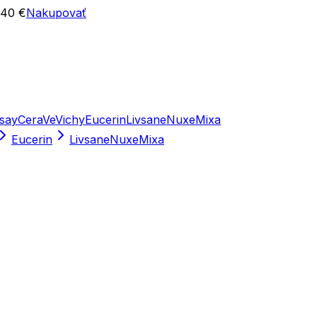
 40 €
Nakupovať
say
CeraVe
Vichy
Eucerin
Livsane
Nuxe
Mixa
Eucerin
Livsane
Nuxe
Mixa