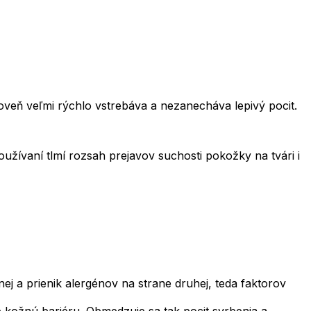
oveň veľmi rýchlo vstrebáva a nezanecháva lepivý pocit.
oužívaní tlmí rozsah prejavov suchosti pokožky na tvári i
j a prienik alergénov na strane druhej, teda faktorov
 kožnú bariéru. Obmedzuje sa tak pocit svrbenia a