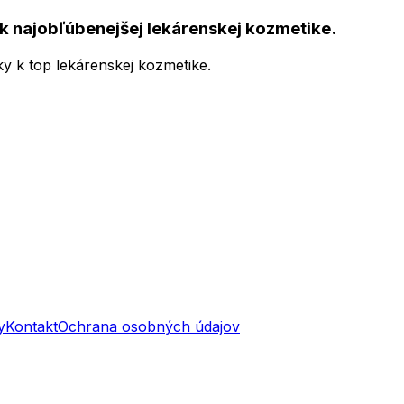
k najobľúbenejšej lekárenskej kozmetike.
ky k top lekárenskej kozmetike.
y
Kontakt
Ochrana osobných údajov