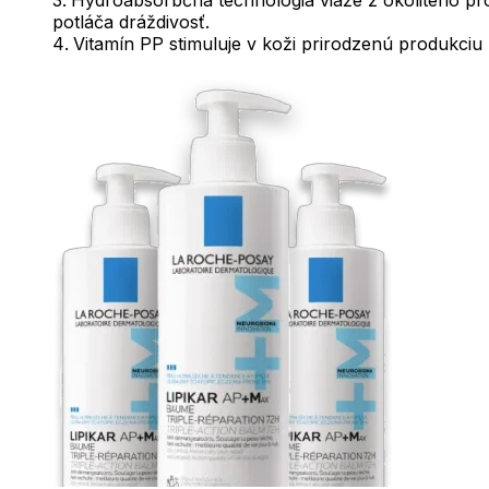
potláča dráždivosť.
Vitamín PP stimuluje v koži prirodzenú produkciu l