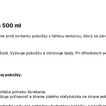
m 500 ml
me proti svrbeniu pokožky s ľahkou textúrou, ktorý sa zár
ežosti. Vyživuje pokožku a obnovuje lipidy. Pri dlhodobom p
kej pokožky:
otláča potrebu škrabania.
e priľnavosť a šírenie zlatého stafylokoka na strane jedne
stredia vodu pre optimálnu hydratáciu pokožky a posilňuje