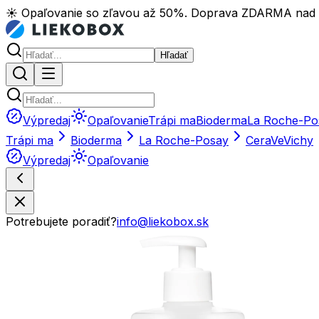
☀️ Opaľovanie so zľavou až 50%. Doprava ZDARMA nad
Hľadať
Výpredaj
Opaľovanie
Trápi ma
Bioderma
La Roche-Po
Trápi ma
Bioderma
La Roche-Posay
CeraVe
Vichy
Výpredaj
Opaľovanie
Potrebujete poradiť?
info@liekobox.sk