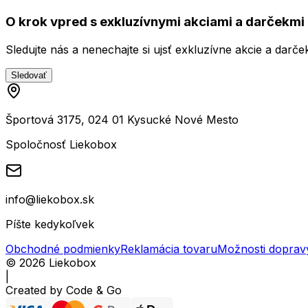
O krok vpred s exkluzívnymi akciami a darčekmi 
Sledujte nás a nenechajte si ujsť exkluzívne akcie a darče
Sledovať
Športová 3175, 024 01 Kysucké Nové Mesto
Spoločnosť Liekobox
info@liekobox.sk
Píšte kedykoľvek
Obchodné podmienky
Reklamácia tovaru
Možnosti doprav
©
2026
Liekobox
|
Created by
Code & Go