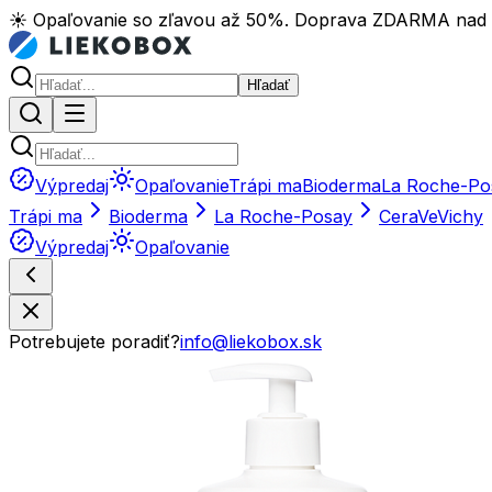
☀️ Opaľovanie so zľavou až 50%. Doprava ZDARMA nad
Hľadať
Výpredaj
Opaľovanie
Trápi ma
Bioderma
La Roche-Po
Trápi ma
Bioderma
La Roche-Posay
CeraVe
Vichy
Výpredaj
Opaľovanie
Potrebujete poradiť?
info@liekobox.sk