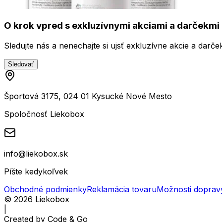
O krok vpred s exkluzívnymi akciami a darčekmi 
Sledujte nás a nenechajte si ujsť exkluzívne akcie a darče
Sledovať
Športová 3175, 024 01 Kysucké Nové Mesto
Spoločnosť Liekobox
info@liekobox.sk
Píšte kedykoľvek
Obchodné podmienky
Reklamácia tovaru
Možnosti doprav
©
2026
Liekobox
|
Created by
Code & Go