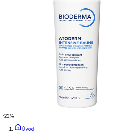
-22
%
Úvod