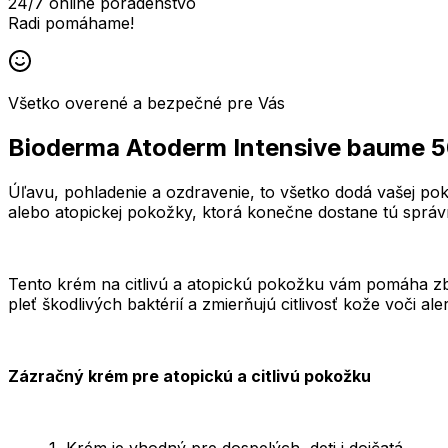
24/7 online poradenstvo
Radi pomáhame!
Všetko overené a bezpečné pre Vás
Bioderma Atoderm Intensive baume 5
Úľavu, pohladenie a ozdravenie, to všetko dodá vašej po
alebo atopickej pokožky, ktorá konečne dostane tú sprá
Tento krém na citlivú a atopickú pokožku vám pomáha zb
pleť škodlivých baktérií a zmierňujú citlivosť kože voči al
Zázračný krém pre atopickú a citlivú pokožku
Krém je vhodný pre dospelých, deti i dojčatá.