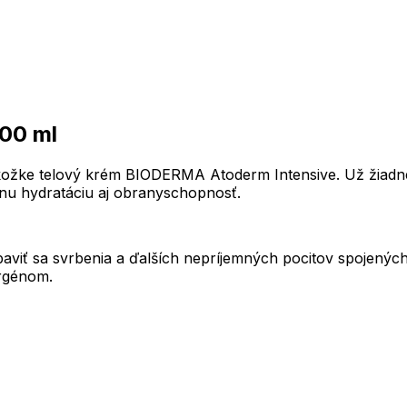
00 ml
kožke telový krém BIODERMA Atoderm Intensive. Už žiadne 
vnu hydratáciu aj obranyschopnosť.
aviť sa svrbenia a ďalších nepríjemných pocitov spojenýc
ergénom.