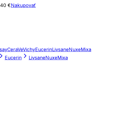
 40 €
Nakupovať
say
CeraVe
Vichy
Eucerin
Livsane
Nuxe
Mixa
Eucerin
Livsane
Nuxe
Mixa