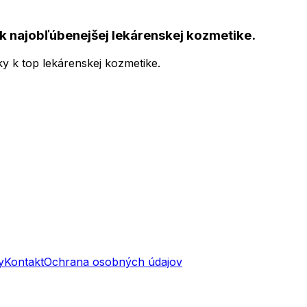
k najobľúbenejšej lekárenskej kozmetike.
ky k top lekárenskej kozmetike.
y
Kontakt
Ochrana osobných údajov