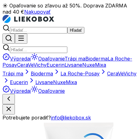
☀️ Opaľovanie so zľavou až 50%. Doprava ZDARMA
nad 40 €
Nakupovať
Hľadať
Výpredaj
Opaľovanie
Trápi ma
Bioderma
La Roche-
Posay
CeraVe
Vichy
Eucerin
Livsane
Nuxe
Mixa
Trápi ma
Bioderma
La Roche-Posay
CeraVe
Vichy
Eucerin
Livsane
Nuxe
Mixa
Výpredaj
Opaľovanie
Potrebujete poradiť?
info@liekobox.sk