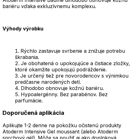
bariéru vďaka exkluzívnemu komplexu.
Výhody výrobku
Rýchlo zastavuje svrbenie a znižuje potrebu
škrabania.
Je obohatená o upokojujúce a čistiace zložky,
ktoré okamžite upokojujú podráždenie.
Je určený tiež pre novorodencov s výnimkou
predčasne narodených detí.
Dlhodobo obnovuje kožnú bariéru.
Hypoalergénny. Bez parabénov. Bez
parfumácie.
Doporučená aplikácia
Aplikujte 1-2 denne na pokožku očistenú produkty
Atoderm Intensive Gel moussant (alebo Atoderm
sprchový gél). Môže sa použiť aj ako doplnková