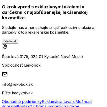
O krok vpred s exkluzívnymi akciami a
darčekmi k najobľúbenejšej lekárenskej
kozmetike.
Sledujte nás a nenechajte si ujsť exkluzívne akcie a
darčeky k top lekárenskej kozmetike.
Sledovať
Športová 3175, 024 01 Kysucké Nové Mesto
Spoločnosť Liekobox
info@liekobox.sk
Píšte kedykoľvek
Obchodné podmienky
Reklamácia tovaru
Možnosti
dopravy
Kontakt
Ochrana osobných údajov