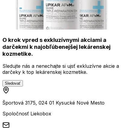
O krok vpred s exkluzívnymi akciami a
darčekmi k najobľúbenejšej lekárenskej
kozmetike.
Sledujte nás a nenechajte si ujsť exkluzívne akcie a
darčeky k top lekárenskej kozmetike.
Sledovať
Športová 3175, 024 01 Kysucké Nové Mesto
Spoločnosť Liekobox