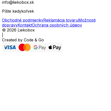
info@liekobox.sk
Píšte kedykoľvek
Obchodné podmienky
Reklamácia tovaru
Možnosti
dopravy
Kontakt
Ochrana osobných údajov
©
2026
Liekobox
|
Created by
Code & Go