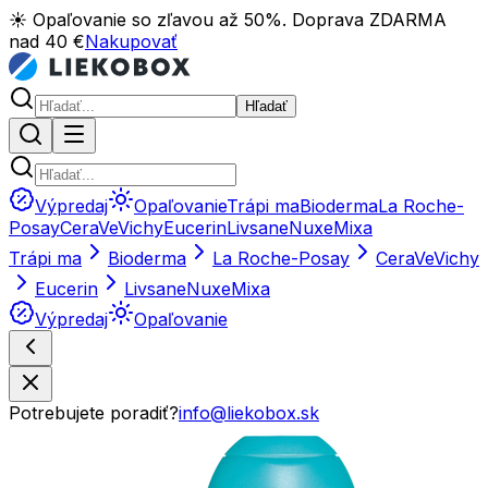
☀️ Opaľovanie so zľavou až 50%. Doprava ZDARMA
nad 40 €
Nakupovať
Hľadať
Výpredaj
Opaľovanie
Trápi ma
Bioderma
La Roche-
Posay
CeraVe
Vichy
Eucerin
Livsane
Nuxe
Mixa
Trápi ma
Bioderma
La Roche-Posay
CeraVe
Vichy
Eucerin
Livsane
Nuxe
Mixa
Výpredaj
Opaľovanie
Potrebujete poradiť?
info@liekobox.sk