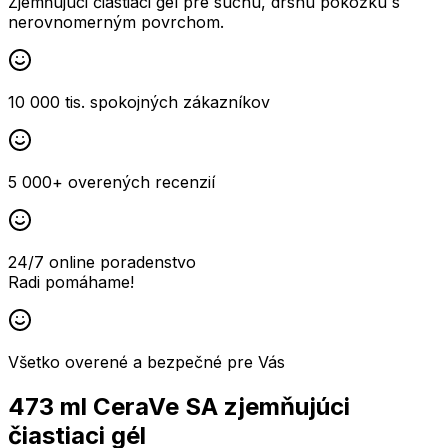
Zjemňujúci čiastiaci gél pre suchú, drsnú pokožku s
nerovnomerným povrchom.
10 000 tis. spokojných zákazníkov
5 000+ overených recenzií
24/7 online poradenstvo
Radi pomáhame!
Všetko overené a bezpečné pre Vás
473 ml CeraVe SA zjemňujúci
čiastiaci gél