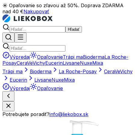
☀️ Opaľovanie so zľavou až 50%. Doprava ZDARMA
nad 40 €
Nakupovať
Hľadať
Výpredaj
Opaľovanie
Trápi ma
Bioderma
La Roche-
Posay
CeraVe
Vichy
Eucerin
Livsane
Nuxe
Mixa
Trápi ma
Bioderma
La Roche-Posay
CeraVe
Vichy
Eucerin
Livsane
Nuxe
Mixa
Výpredaj
Opaľovanie
Potrebujete poradiť?
info@liekobox.sk