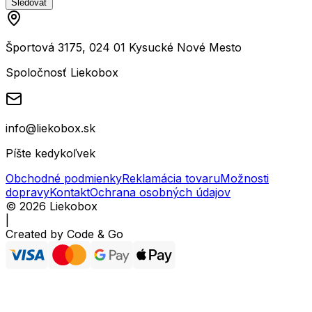
Sledovať
Športová 3175, 024 01 Kysucké Nové Mesto
Spoločnosť Liekobox
info@liekobox.sk
Píšte kedykoľvek
Obchodné podmienky
Reklamácia tovaru
Možnosti
dopravy
Kontakt
Ochrana osobných údajov
©
2026
Liekobox
|
Created by
Code & Go