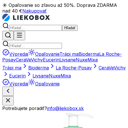
☀️ Opaľovanie so zľavou až 50%. Doprava ZDARMA
nad 40 €
Nakupovať
Hľadať
Výpredaj
Opaľovanie
Trápi ma
Bioderma
La Roche-
Posay
CeraVe
Vichy
Eucerin
Livsane
Nuxe
Mixa
Trápi ma
Bioderma
La Roche-Posay
CeraVe
Vichy
Eucerin
Livsane
Nuxe
Mixa
Výpredaj
Opaľovanie
Potrebujete poradiť?
info@liekobox.sk