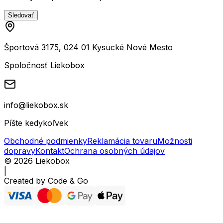
Sledovať
Športová 3175, 024 01 Kysucké Nové Mesto
Spoločnosť Liekobox
info@liekobox.sk
Píšte kedykoľvek
Obchodné podmienky
Reklamácia tovaru
Možnosti
dopravy
Kontakt
Ochrana osobných údajov
©
2026
Liekobox
|
Created by
Code & Go