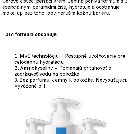
CeraVe čistiaci peniaci krém. Jemná penivá formula s 3
esenciálnymi ceramidmi čistí, hydratuje a odstraňuje
make-up bez toho, aby narušila kožnú bariéru.
Táto formula obsahuje
MVE technológiu = Postupné uvoľňovanie pre
celodennú hydratáciu
Aminokyseliny = Pomáhajú priťahovať a
zadržiavať vodu na pokožke
Bez parfumu. Jemný k pokožke. Nevysušujúci.
Vyvážené pH