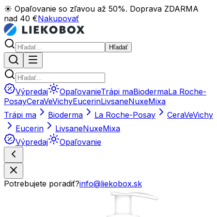
☀️ Opaľovanie so zľavou až 50%. Doprava ZDARMA
nad 40 €
Nakupovať
Hľadať
Výpredaj
Opaľovanie
Trápi ma
Bioderma
La Roche-
Posay
CeraVe
Vichy
Eucerin
Livsane
Nuxe
Mixa
Trápi ma
Bioderma
La Roche-Posay
CeraVe
Vichy
Eucerin
Livsane
Nuxe
Mixa
Výpredaj
Opaľovanie
Potrebujete poradiť?
info@liekobox.sk