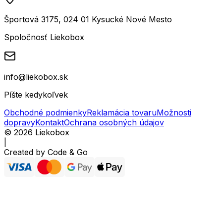
Športová 3175, 024 01 Kysucké Nové Mesto
Spoločnosť Liekobox
info@liekobox.sk
Píšte kedykoľvek
Obchodné podmienky
Reklamácia tovaru
Možnosti
dopravy
Kontakt
Ochrana osobných údajov
©
2026
Liekobox
|
Created by
Code & Go